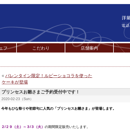
ェフ
こだわり
店舗案内
«
バレンタイン限定！ルビーショコラを使った
ケーキが登場
プリンセスお雛さまご予約受付中です！
2020-02-23（Sun）
今年もひな祭りや初節句に人気の「プリンセスお雛さま」が登場します。
２/２９（土）～３/３（火）
の期間限定販売いたします。